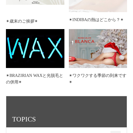
✴︎INDIBAの熱はどこから？✴︎
✴︎歳末のご挨拶✴︎
✴︎BRAZIRIAN WAXと光脱毛と
✴︎ワクワクする季節の到来です
の併用✴︎
✴︎
TOPICS