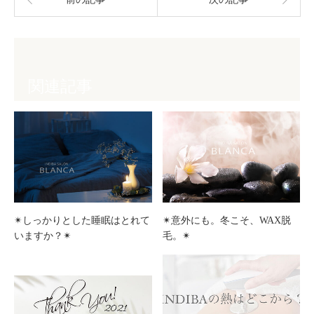
関連記事
✴︎しっかりとした睡眠はとれて
✴︎意外にも。冬こそ、WAX脱
いますか？✴︎
毛。✴︎