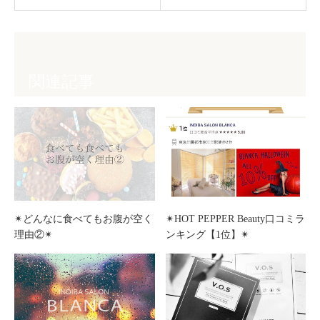
関連記事
✴︎どんなに食べてもお腹が空く
✴︎HOT PEPPER Beauty口コミラ
理由②✴︎
ンキング【1位】✴︎