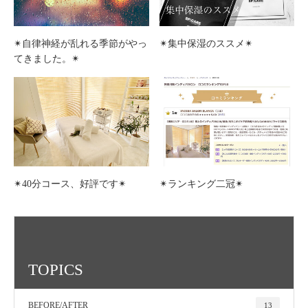
✴︎自律神経が乱れる季節がやっ
✴︎集中保湿のススメ✴︎
てきました。✴︎
✴︎40分コース、好評です✴︎
✴︎ランキング二冠✴︎
TOPICS
BEFORE/AFTER
13