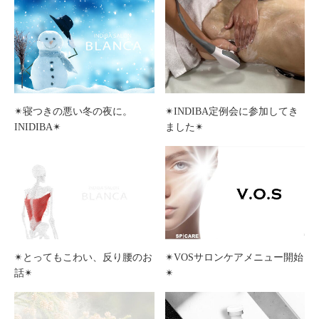
✴︎寝つきの悪い冬の夜に。
✴︎INDIBA定例会に参加してき
INIDIBA✴︎
ました✴︎
✴︎とってもこわい、反り腰のお
✴︎VOSサロンケアメニュー開始
話✴︎
✴︎