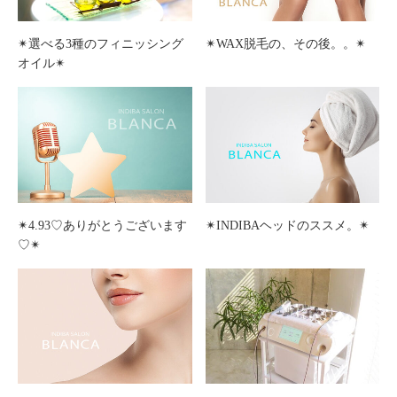
✴︎選べる3種のフィニッシング
✴︎WAX脱毛の、その後。。✴︎
オイル✴︎
✴︎4.93♡ありがとうございます
✴︎INDIBAヘッドのススメ。✴︎
♡✴︎