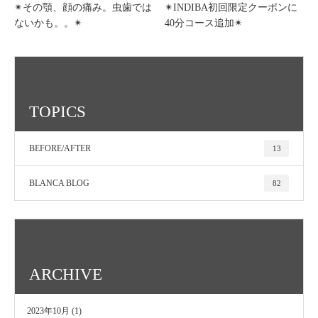
✴︎その顎、顔の痛み。虫歯では
✴︎INDIBA初回限定クーポンに
ないかも。。✴︎
40分コース追加✴︎
TOPICS
BEFORE/AFTER
13
BLANCA BLOG
82
ARCHIVE
2023年10月
(1)