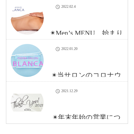
澤優吾さんを応援しま
2022.02.4
す✴︎
✴︎Men’s MENU、始まり
ます✴︎
2022.01.20
✴︎当サロンのコロナウ
イルス感染症対策につ
2021.12.29
いて✴︎
✴︎年末年始の営業につ
いて✴︎