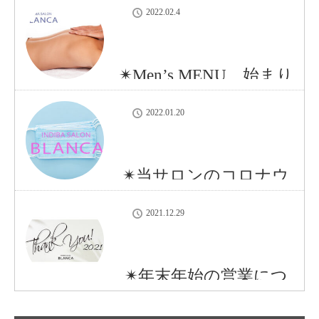
澤優吾さんを応援しま
2022.02.4
す✴︎
✴︎Men’s MENU、始まり
ます✴︎
2022.01.20
✴︎当サロンのコロナウ
イルス感染症対策につ
2021.12.29
いて✴︎
✴︎年末年始の営業につ
いて✴︎