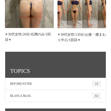
✴︎30代女性/20分/右脚のみ/1回
✴︎30代女性/120分/お腹・腰まわ
目✴︎
り中心/1回目✴︎
TOPICS
BEFORE/AFTER
13
BLANCA BLOG
82