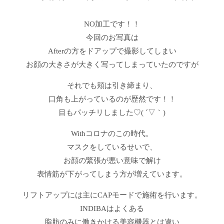
NO加工です！！
今回のお写真は
Afterの方をドアップで撮影してしまい
お顔の大きさが大きく写ってしまっていたのですが
それでも頬は引き締まり、
口角も上がっているのが歴然です！！
目もパッチリしました♡( ´▽｀)
Withコロナのこの時代。
マスクをしているせいで、
お顔の緊張が悪い意味で解け
表情筋が下がってしまう方が増えています。
リフトアップには主にCAPモードで施術を行います。
INDIBAはよくある
脂肪のみに働きかける美容機器とは違い