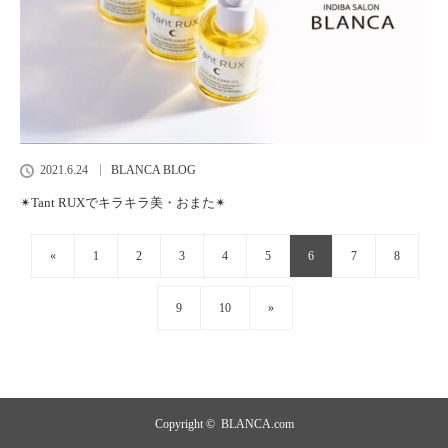
2021.6.24
BLANCA BLOG
✴︎Tant RUXでキラキラ美・おまた✴︎
«
1
2
3
4
5
6
7
8
9
10
»
Copyright ©
BLANCA.com